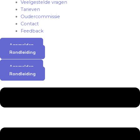
Veelgestelde vragen
Tarieven
Oudercommissie
Contact
Feedback
Aanmelden
Rondleiding
Aanmelden
Rondleiding