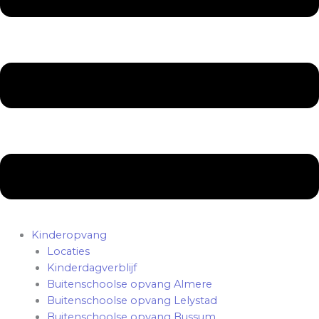
Kinderopvang
Locaties
Kinderdagverblijf
Buitenschoolse opvang Almere
Buitenschoolse opvang Lelystad
Buitenschoolse opvang Bussum