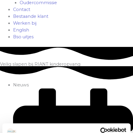
Oudercommissie
Contact
Bestaande klant
Werken bij
English
Bso uitjes
Veilig slapen bij RIANT kinderopvang
Nieuws