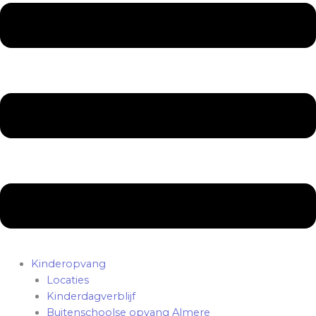
Kinderopvang
Locaties
Kinderdagverblijf
Buitenschoolse opvang Almere